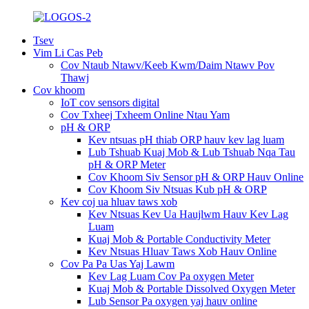
Tsev
Vim Li Cas Peb
Cov Ntaub Ntawv/Keeb Kwm/Daim Ntawv Pov
Thawj
Cov khoom
IoT cov sensors digital
Cov Txheej Txheem Online Ntau Yam
pH & ORP
Kev ntsuas pH thiab ORP hauv kev lag luam
Lub Tshuab Kuaj Mob & Lub Tshuab Nqa Tau
pH & ORP Meter
Cov Khoom Siv Sensor pH & ORP Hauv Online
Cov Khoom Siv Ntsuas Kub pH & ORP
Kev coj ua hluav taws xob
Kev Ntsuas Kev Ua Haujlwm Hauv Kev Lag
Luam
Kuaj Mob & Portable Conductivity Meter
Kev Ntsuas Hluav Taws Xob Hauv Online
Cov Pa Pa Uas Yaj Lawm
Kev Lag Luam Cov Pa oxygen Meter
Kuaj Mob & Portable Dissolved Oxygen Meter
Lub Sensor Pa oxygen yaj hauv online