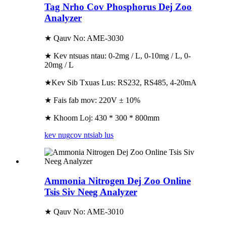
Tag Nrho Cov Phosphorus Dej Zoo
Analyzer
★ Qauv No: AME-3030
★ Kev ntsuas ntau: 0-2mg / L, 0-10mg / L, 0-
20mg / L
★Kev Sib Txuas Lus: RS232, RS485, 4-20mA
★ Fais fab mov: 220V ± 10%
★ Khoom Loj: 430 * 300 * 800mm
kev nug
cov ntsiab lus
Ammonia Nitrogen Dej Zoo Online
Tsis Siv Neeg Analyzer
★ Qauv No: AME-3010