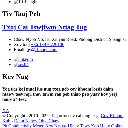
Tiv Tauj Peb
Txoj Cai Tswjfwm Ntiag Tug
Chaw Nyob
No.118 Xiuyan Road, Pudong District, Shanghai
Xov tooj
+86 18916729106
Email
joy@shboqu.com
Kev Nug
Yog tias koj muaj lus nug txog peb cov khoom lossis daim
ntawv teev nqi, thov tawm rau peb thiab peb yuav kov yeej
hauv 24 teev.
XA
© Copyright - 2010-2025: Tag nrho cov cai raug tseg.
Cov Khoom
Kub
-
Daim Ntawv Qhia Chaw
Ph Conductivity Meter
,
Kev Ntsuas Hluav Taws Xob Hauv Online
,