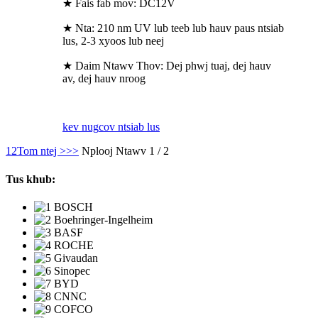
★ Fais fab mov: DC12V
★ Nta: 210 nm UV lub teeb lub hauv paus ntsiab
lus, 2-3 xyoos lub neej
★ Daim Ntawv Thov: Dej phwj tuaj, dej hauv
av, dej hauv nroog
kev nug
cov ntsiab lus
1
2
Tom ntej >
>>
Nplooj Ntawv 1 / 2
Tus khub: