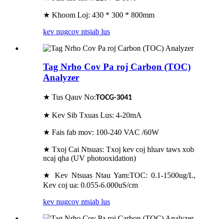
★ Khoom Loj: 430 * 300 * 800mm
kev nug
cov ntsiab lus
Tag Nrho Cov Pa roj Carbon (TOC)
Analyzer
★ Tus Qauv No:
TOCG-3041
★ Kev Sib Txuas Lus: 4-20mA
★ Fais fab mov: 100-240 VAC /60W
★ Txoj Cai Ntsuas: Txoj kev coj hluav taws xob
ncaj qha (UV photooxidation)
★ Kev Ntsuas Ntau Yam
TOC: 0.1-1500ug/L,
:
Kev coj ua: 0.055-6.000uS/cm
kev nug
cov ntsiab lus