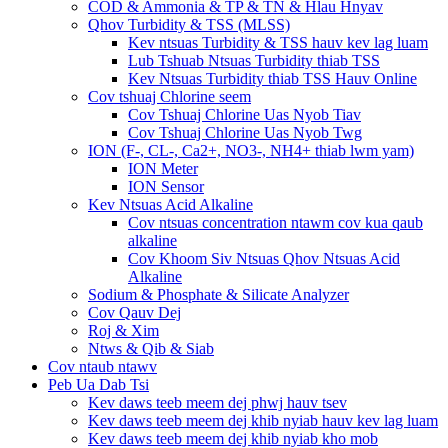
COD & Ammonia & TP & TN & Hlau Hnyav
Qhov Turbidity & TSS (MLSS)
Kev ntsuas Turbidity & TSS hauv kev lag luam
Lub Tshuab Ntsuas Turbidity thiab TSS
Kev Ntsuas Turbidity thiab TSS Hauv Online
Cov tshuaj Chlorine seem
Cov Tshuaj Chlorine Uas Nyob Tiav
Cov Tshuaj Chlorine Uas Nyob Twg
ION (F-, CL-, Ca2+, NO3-, NH4+ thiab lwm yam)
ION Meter
ION Sensor
Kev Ntsuas Acid Alkaline
Cov ntsuas concentration ntawm cov kua qaub
alkaline
Cov Khoom Siv Ntsuas Qhov Ntsuas Acid
Alkaline
Sodium & Phosphate & Silicate Analyzer
Cov Qauv Dej
Roj & Xim
Ntws & Qib & Siab
Cov ntaub ntawv
Peb Ua Dab Tsi
Kev daws teeb meem dej phwj hauv tsev
Kev daws teeb meem dej khib nyiab hauv kev lag luam
Kev daws teeb meem dej khib nyiab kho mob