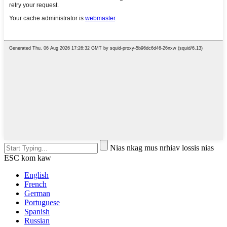
Nias nkag mus nrhiav lossis nias
ESC kom kaw
English
French
German
Portuguese
Spanish
Russian