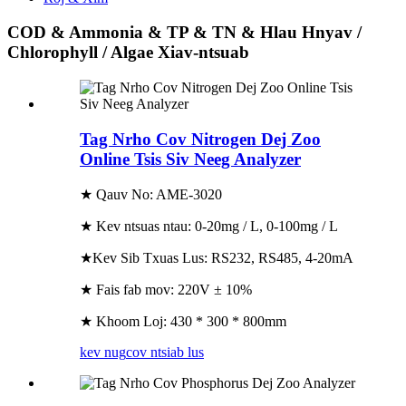
COD & Ammonia & TP & TN & Hlau Hnyav /
Chlorophyll / Algae Xiav-ntsuab
Tag Nrho Cov Nitrogen Dej Zoo
Online Tsis Siv Neeg Analyzer
★ Qauv No: AME-3020
★ Kev ntsuas ntau: 0-20mg / L, 0-100mg / L
★Kev Sib Txuas Lus: RS232, RS485, 4-20mA
★ Fais fab mov: 220V ± 10%
★ Khoom Loj: 430 * 300 * 800mm
kev nug
cov ntsiab lus