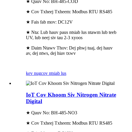
★ Qauv No: BH-485-COD
★ Cov Txheej Txheem: Modbus RTU RS485
★ Fais fab mov: DC12V
★ Nta: Lub hauv paus ntsiab lus ntawm lub teeb
UV, lub neej siv tau 2-3 xyoos
★ Daim Ntawv Thov: Dej phwj tuaj, dej hauv
av, dej ntws, dej hiav txwv
kev nug
cov ntsiab lus
IoT Cov Khoom Siv Nitrogen Nitrate
Digital
★ Qauv No: BH-485-NO3
★ Cov Txheej Txheem: Modbus RTU RS485