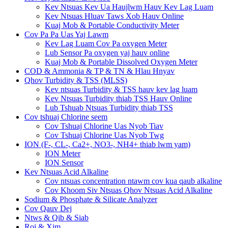
Kev Ntsuas Kev Ua Haujlwm Hauv Kev Lag Luam
Kev Ntsuas Hluav Taws Xob Hauv Online
Kuaj Mob & Portable Conductivity Meter
Cov Pa Pa Uas Yaj Lawm
Kev Lag Luam Cov Pa oxygen Meter
Lub Sensor Pa oxygen yaj hauv online
Kuaj Mob & Portable Dissolved Oxygen Meter
COD & Ammonia & TP & TN & Hlau Hnyav
Qhov Turbidity & TSS (MLSS)
Kev ntsuas Turbidity & TSS hauv kev lag luam
Kev Ntsuas Turbidity thiab TSS Hauv Online
Lub Tshuab Ntsuas Turbidity thiab TSS
Cov tshuaj Chlorine seem
Cov Tshuaj Chlorine Uas Nyob Tiav
Cov Tshuaj Chlorine Uas Nyob Twg
ION (F-, CL-, Ca2+, NO3-, NH4+ thiab lwm yam)
ION Meter
ION Sensor
Kev Ntsuas Acid Alkaline
Cov ntsuas concentration ntawm cov kua qaub alkaline
Cov Khoom Siv Ntsuas Qhov Ntsuas Acid Alkaline
Sodium & Phosphate & Silicate Analyzer
Cov Qauv Dej
Ntws & Qib & Siab
Roj & Xim