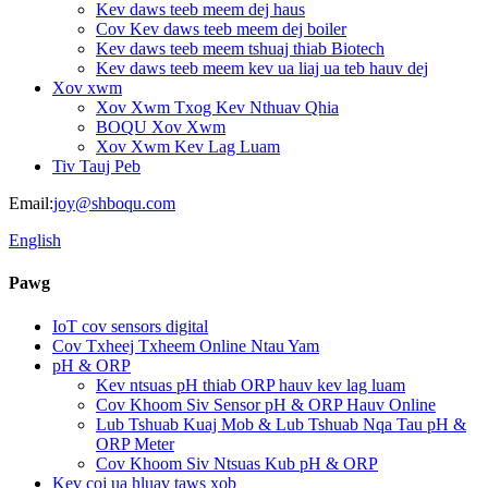
Kev daws teeb meem dej haus
Cov Kev daws teeb meem dej boiler
Kev daws teeb meem tshuaj thiab Biotech
Kev daws teeb meem kev ua liaj ua teb hauv dej
Xov xwm
Xov Xwm Txog Kev Nthuav Qhia
BOQU Xov Xwm
Xov Xwm Kev Lag Luam
Tiv Tauj Peb
Email:
joy@shboqu.com
English
Pawg
IoT cov sensors digital
Cov Txheej Txheem Online Ntau Yam
pH & ORP
Kev ntsuas pH thiab ORP hauv kev lag luam
Cov Khoom Siv Sensor pH & ORP Hauv Online
Lub Tshuab Kuaj Mob & Lub Tshuab Nqa Tau pH &
ORP Meter
Cov Khoom Siv Ntsuas Kub pH & ORP
Kev coj ua hluav taws xob