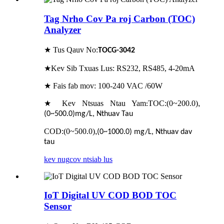
Tag Nrho Cov Pa roj Carbon (TOC)
Analyzer
★ Tus Qauv No:
TOCG-304
2
★Kev Sib Txuas Lus: RS232, RS485, 4-20mA
★ Fais fab mov: 100-240 VAC /60W
★ Kev Ntsuas Ntau Yam
TOC:(0~200.0)
,
:
(0~500.0)mg/L, Nthuav Tau
COD:(0~500.0)
,
(0~1000.0) mg/L, Nthuav dav
tau
kev nug
cov ntsiab lus
IoT Digital UV COD BOD TOC
Sensor