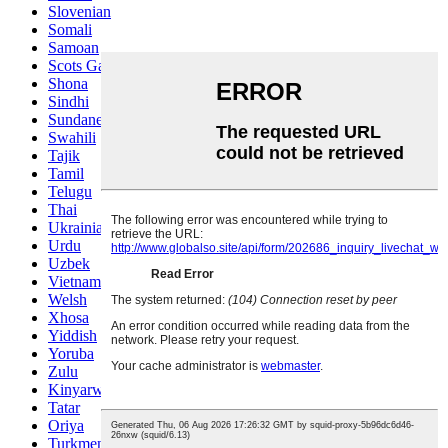
Slovenian
Somali
Samoan
Scots Gaelic
Shona
Sindhi
Sundanese
Swahili
Tajik
Tamil
Telugu
Thai
Ukrainian
Urdu
Uzbek
Vietnamese
Welsh
Xhosa
Yiddish
Yoruba
Zulu
Kinyarwanda
Tatar
Oriya
Turkmen