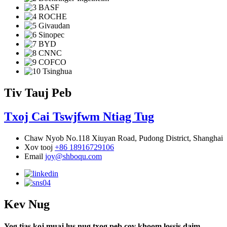
Tiv Tauj Peb
Txoj Cai Tswjfwm Ntiag Tug
Chaw Nyob
No.118 Xiuyan Road, Pudong District, Shanghai
Xov tooj
+86 18916729106
Email
joy@shboqu.com
Kev Nug
Yog tias koj muaj lus nug txog peb cov khoom lossis daim