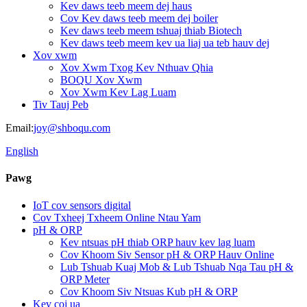
Kev daws teeb meem dej haus
Cov Kev daws teeb meem dej boiler
Kev daws teeb meem tshuaj thiab Biotech
Kev daws teeb meem kev ua liaj ua teb hauv dej
Xov xwm
Xov Xwm Txog Kev Nthuav Qhia
BOQU Xov Xwm
Xov Xwm Kev Lag Luam
Tiv Tauj Peb
Email:
joy@shboqu.com
English
Pawg
IoT cov sensors digital
Cov Txheej Txheem Online Ntau Yam
pH & ORP
Kev ntsuas pH thiab ORP hauv kev lag luam
Cov Khoom Siv Sensor pH & ORP Hauv Online
Lub Tshuab Kuaj Mob & Lub Tshuab Nqa Tau pH &
ORP Meter
Cov Khoom Siv Ntsuas Kub pH & ORP
Kev coj ua