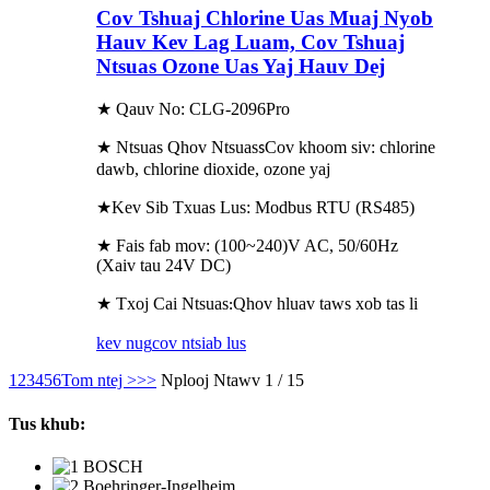
Cov Tshuaj Chlorine Uas Muaj Nyob
Hauv Kev Lag Luam, Cov Tshuaj
Ntsuas Ozone Uas Yaj Hauv Dej
★ Qauv No: CLG-2096Pro
★ Ntsuas Qhov Ntsuas
Cov khoom siv: chlorine
s
dawb, chlorine dioxide, ozone yaj
★Kev Sib Txuas Lus: Modbus RTU (RS485)
★ Fais fab mov: (100~240)V AC, 50/60Hz
(Xaiv tau 24V DC)
★ Txoj Cai Ntsuas
Qhov hluav taws xob tas li
:
kev nug
cov ntsiab lus
1
2
3
4
5
6
Tom ntej >
>>
Nplooj Ntawv 1 / 15
Tus khub: