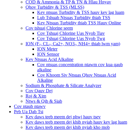
COD & Ammonia & TP & TN & Hlau Hnyav
Qhov Turbidity & TSS (MLSS)
Kev ntsuas Turbidity & TSS hauv kev lag luam
Lub Tshuab Ntsuas Turbidity thiab TSS
Kev Ntsuas Turbidity thiab TSS Hauv Online
Cov tshuaj Chlorine seem
Cov Tshuaj Chlorine Uas Nyob Tiav
Cov Tshuaj Chlorine Uas Nyob Twg
ION (F-, CL-, Ca2+, NO3-, NH4+ thiab lwm yam)
ION Meter
ION Sensor
Kev Ntsuas Acid Alkaline
Cov ntsuas concentration ntawm cov kua qaub
alkaline
Cov Khoom Siv Ntsuas Qhov Ntsuas Acid
Alkaline
Sodium & Phosphate & Silicate Analyzer
Cov Qauv Dej
Roj & Xim
Ntws & Qib & Siab
Cov ntaub ntawv
Peb Ua Dab Tsi
Kev daws teeb meem dej phwj hauv tsev
Kev daws teeb meem dej khib nyiab hauv kev lag luam
Kev daws teeb meem dej khib nyiab kho mob