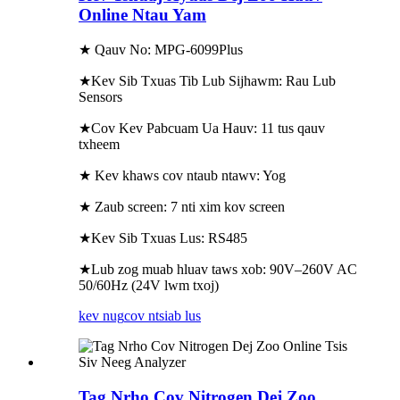
Online Ntau Yam
★ Qauv No: MPG-6099Plus
★Kev Sib Txuas Tib Lub Sijhawm: Rau Lub
Sensors
★Cov Kev Pabcuam Ua Hauv: 11 tus qauv
txheem
★ Kev khaws cov ntaub ntawv: Yog
★ Zaub screen: 7 nti xim kov screen
★Kev Sib Txuas Lus: RS485
★Lub zog muab hluav taws xob: 90V–260V AC
50/60Hz (24V lwm txoj)
kev nug
cov ntsiab lus
Tag Nrho Cov Nitrogen Dej Zoo