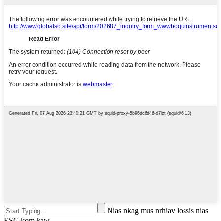
Nias nkag mus nrhiav lossis nias
ESC kom kaw