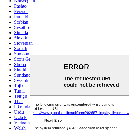
Norwegian
Pashto
Persian
Punjabi
Serbian
Sesotho
Sinhala
Slovak
Slovenian
Somali
Samoan
Scots Gaelic
Shona
Sindhi
Sundanese
Swahili
Tajik
Tamil
Telugu
Thai
Ukrainian
Urdu
Uzbek
Vietnamese
Welsh