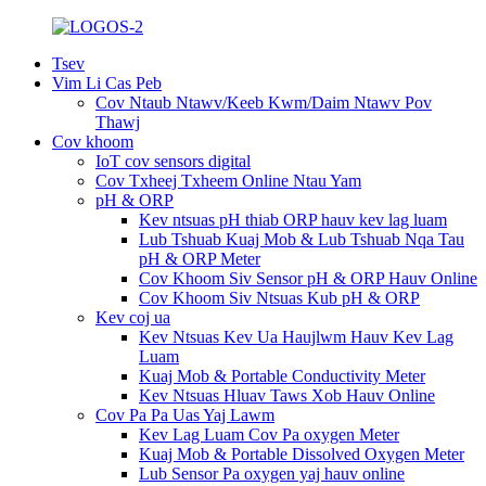
Tsev
Vim Li Cas Peb
Cov Ntaub Ntawv/Keeb Kwm/Daim Ntawv Pov
Thawj
Cov khoom
IoT cov sensors digital
Cov Txheej Txheem Online Ntau Yam
pH & ORP
Kev ntsuas pH thiab ORP hauv kev lag luam
Lub Tshuab Kuaj Mob & Lub Tshuab Nqa Tau
pH & ORP Meter
Cov Khoom Siv Sensor pH & ORP Hauv Online
Cov Khoom Siv Ntsuas Kub pH & ORP
Kev coj ua
Kev Ntsuas Kev Ua Haujlwm Hauv Kev Lag
Luam
Kuaj Mob & Portable Conductivity Meter
Kev Ntsuas Hluav Taws Xob Hauv Online
Cov Pa Pa Uas Yaj Lawm
Kev Lag Luam Cov Pa oxygen Meter
Kuaj Mob & Portable Dissolved Oxygen Meter
Lub Sensor Pa oxygen yaj hauv online