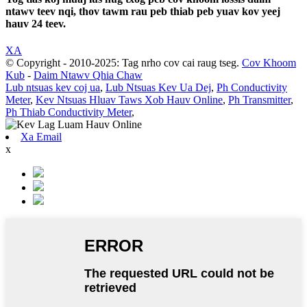
ntawv teev nqi, thov tawm rau peb thiab peb yuav kov yeej
hauv 24 teev.
XA
© Copyright - 2010-2025: Tag nrho cov cai raug tseg.
Cov Khoom
Kub
-
Daim Ntawv Qhia Chaw
Lub ntsuas kev coj ua
,
Lub Ntsuas Kev Ua Dej
,
Ph Conductivity
Meter
,
Kev Ntsuas Hluav Taws Xob Hauv Online
,
Ph Transmitter
,
Ph Thiab Conductivity Meter
,
Xa Email
x