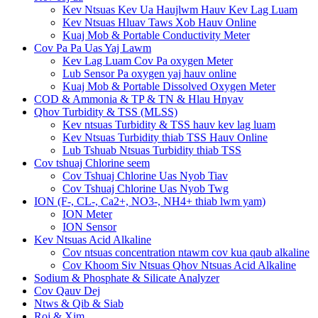
Kev Ntsuas Kev Ua Haujlwm Hauv Kev Lag Luam
Kev Ntsuas Hluav Taws Xob Hauv Online
Kuaj Mob & Portable Conductivity Meter
Cov Pa Pa Uas Yaj Lawm
Kev Lag Luam Cov Pa oxygen Meter
Lub Sensor Pa oxygen yaj hauv online
Kuaj Mob & Portable Dissolved Oxygen Meter
COD & Ammonia & TP & TN & Hlau Hnyav
Qhov Turbidity & TSS (MLSS)
Kev ntsuas Turbidity & TSS hauv kev lag luam
Kev Ntsuas Turbidity thiab TSS Hauv Online
Lub Tshuab Ntsuas Turbidity thiab TSS
Cov tshuaj Chlorine seem
Cov Tshuaj Chlorine Uas Nyob Tiav
Cov Tshuaj Chlorine Uas Nyob Twg
ION (F-, CL-, Ca2+, NO3-, NH4+ thiab lwm yam)
ION Meter
ION Sensor
Kev Ntsuas Acid Alkaline
Cov ntsuas concentration ntawm cov kua qaub alkaline
Cov Khoom Siv Ntsuas Qhov Ntsuas Acid Alkaline
Sodium & Phosphate & Silicate Analyzer
Cov Qauv Dej
Ntws & Qib & Siab
Roj & Xim