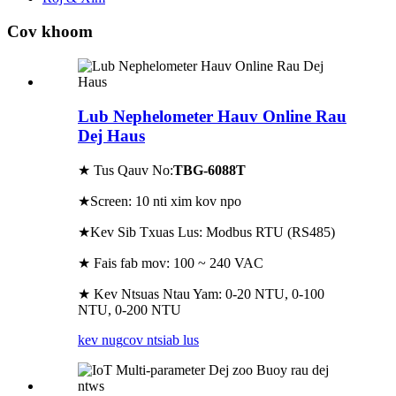
Cov khoom
Lub Nephelometer Hauv Online Rau
Dej Haus
★ Tus Qauv No:
TBG-6088T
★Screen: 10 nti xim kov npo
★Kev Sib Txuas Lus: Modbus RTU (RS485)
★ Fais fab mov: 100 ~ 240 VAC
★ Kev Ntsuas Ntau Yam: 0-20 NTU, 0-100
NTU, 0-200 NTU
kev nug
cov ntsiab lus