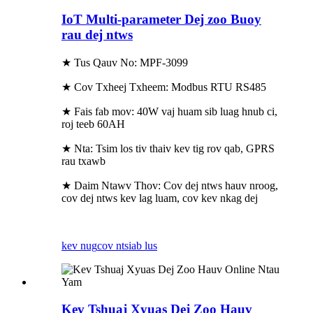
IoT Multi-parameter Dej zoo Buoy
rau dej ntws
★ Tus Qauv No: MPF-3099
★ Cov Txheej Txheem: Modbus RTU RS485
★ Fais fab mov: 40W vaj huam sib luag hnub ci,
roj teeb 60AH
★ Nta: Tsim los tiv thaiv kev tig rov qab, GPRS
rau txawb
★ Daim Ntawv Thov: Cov dej ntws hauv nroog,
cov dej ntws kev lag luam, cov kev nkag dej
kev nug
cov ntsiab lus
Kev Tshuaj Xyuas Dej Zoo Hauv